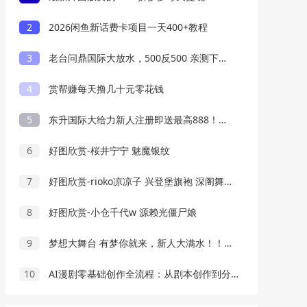
2
2026闲鱼新话费卡项目一天400+教程
3
老台问鼎国际大放水，500反500 亲测下分3W
4
赏帮赚每天撸几十元零花钱
5
东升国际大给力新人注册即送最高888！！！
6
好图欣赏-桜井宁宁 魅魔银纹
7
好图欣赏-rioko凉凉子 兴登堡旗袍 深阁舞戏
8
好图欣赏-小仓千代w 源赖光僵尸娘
9
梦想大舞台 有梦你就来，新人大满水！！！
10
AI漫剧零基础创作全流程：从剧本创作到分镜剪辑，全套提示词模板直接落地出片