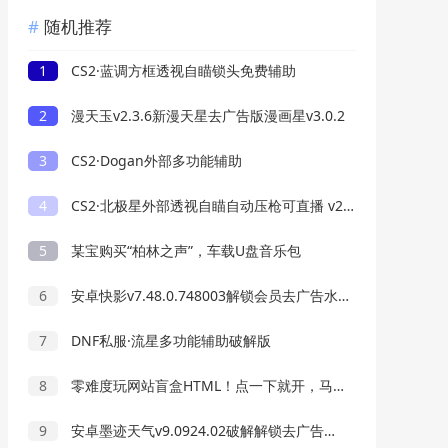
随机推荐
1
CS2·蓝调方框透视自瞄锁头免费辅助
2
漫天玉v2.3.6新漫天星去广告版漫画星v3.0.2
3
CS2·Dogan外部多功能辅助
4
CS2·北极星外部透视自瞄自动压枪可直播 v2.6.3
5
某宝购买“柏林之声”，车载U盘音乐包
6
安卓快影v7.48.0.748003解锁会员去广告水印版
7
DNF私服·流星多功能辅助破解版
8
零难度玩网站盲盒HTML！点一下就开，马上发现新站点
9
安卓墨迹天气v9.0924.02破解解锁去广告VIP版