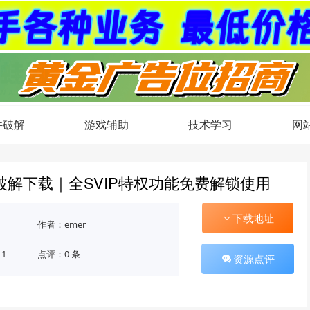
件破解
游戏辅助
技术学习
网
版破解下载｜全SVIP特权功能免费解锁使用
下载地址
作者：emer
11
点评：0 条
资源点评