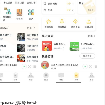
tezqXIKNw 提取码: bmwb