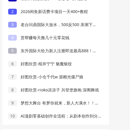
2
2026闲鱼新话费卡项目一天400+教程
3
老台问鼎国际大放水，500反500 亲测下分3W
4
赏帮赚每天撸几十元零花钱
5
东升国际大给力新人注册即送最高888！！！
6
好图欣赏-桜井宁宁 魅魔银纹
7
好图欣赏-小仓千代w 源赖光僵尸娘
8
好图欣赏-rioko凉凉子 兴登堡旗袍 深阁舞戏
9
梦想大舞台 有梦你就来，新人大满水！！！
10
AI漫剧零基础创作全流程：从剧本创作到分镜剪辑，全套提示词模板直接落地出片