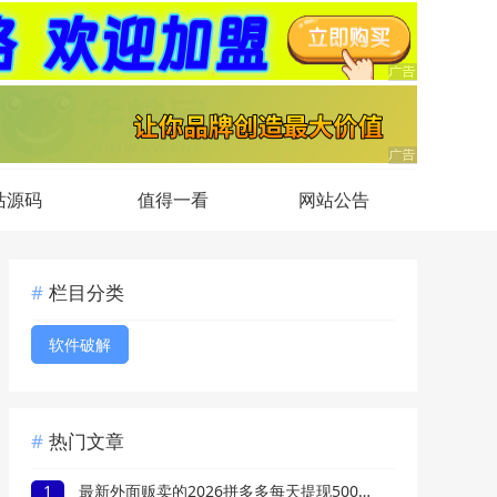
站源码
值得一看
网站公告
栏目分类
软件破解
热门文章
1
最新外面贩卖的2026拼多多每天提现500+教程来了