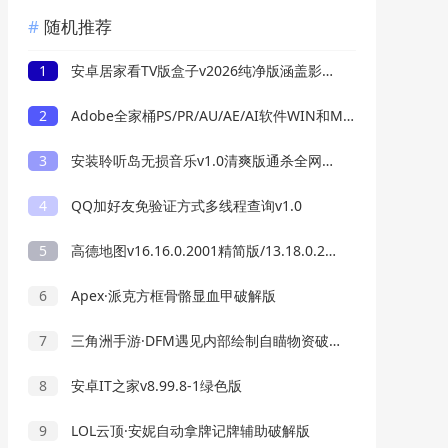
随机推荐
1
安卓居家看TV版盒子v2026纯净版涵盖影视等
2
Adobe全家桶PS/PR/AU/AE/AI软件WIN和MAC安装包2015-2025
3
安装聆听岛无损音乐v1.0清爽版通杀全网音乐
4
QQ加好友免验证方式多线程查询v1.0
5
高德地图v16.16.0.2001精简版/13.18.0.2039正式版
6
Apex·派克方框骨骼显血甲破解版
7
三角洲手游·DFM遇见内部绘制自瞄物资破解版
8
安卓IT之家v8.99.8-1绿色版
9
LOL云顶·安妮自动拿牌记牌辅助破解版